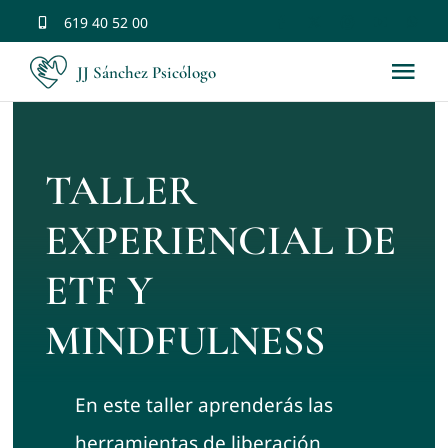
Saltar
619 40 52 00
al
JJ Sánchez Psicólogo
Tog
contenido
Nav
Inicio
TALLER
Bio
EXPERIENCIAL DE
Terapias
ETF Y
MINDFULNESS
Tratamientos
Formación
En este taller aprenderás las
herramientas de liberación