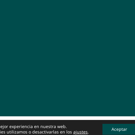
mejor experiencia en nuestra web.
Aceptar
ánchez
|
Política de Privacidad
s utilizamos o desactivarlas en los
ajustes
.